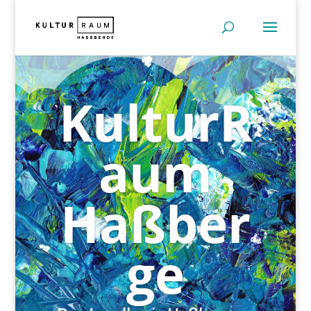
KulturR
aum
Haßber
ge