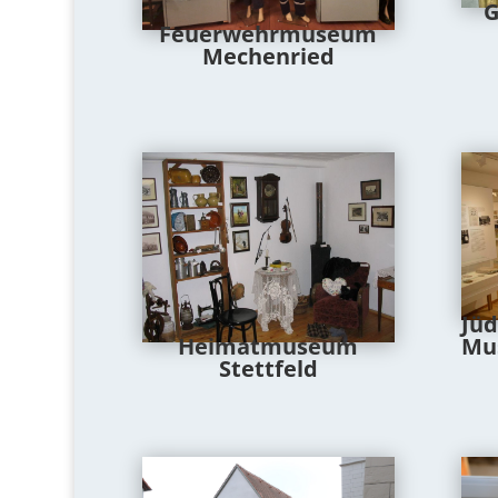
G
Feuerwehrmuseum
Mechenried
Jüd
Heimatmuseum
Mu
Stettfeld