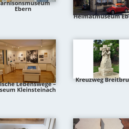
arnisonsmuseum
Ebern
Heimatmuseum Eb
Kreuzweg Breitbr
ische Lebenswege –
seum Kleinsteinach