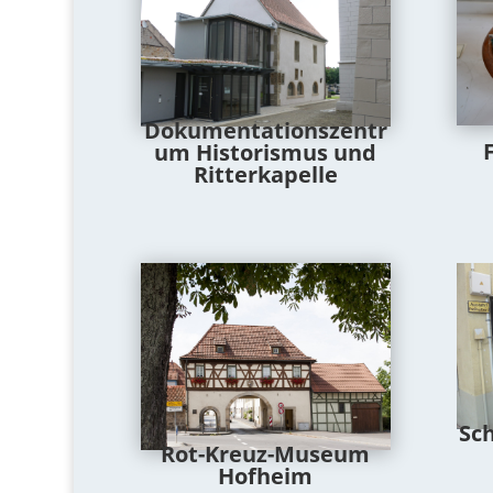
Dokumentationszentr
um Historismus und
Ritterkapelle
Sc
Rot-Kreuz-Museum
Hofheim