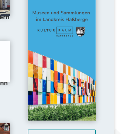
ern
unn