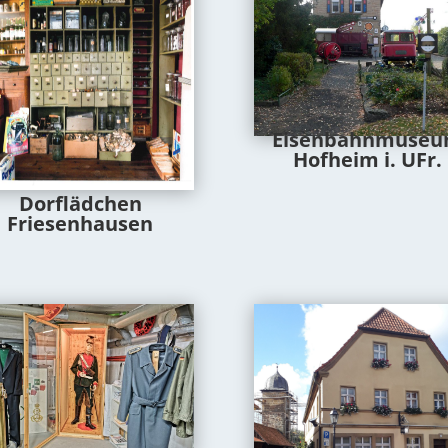
Eisenbahnmuse
Hofheim i. UFr.
Dorflädchen
Friesenhausen