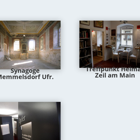
Treffpunkt Heim
Synagoge
Zeil am Main
emmelsdorf Ufr.