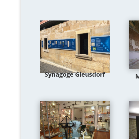
Synagoge Gleusdorf
M