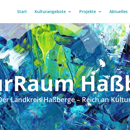
Start
Kulturangebote
Projekte
Aktuelles
urRaum Haß
Der Landkreis Haßberge – Reich an Kultur