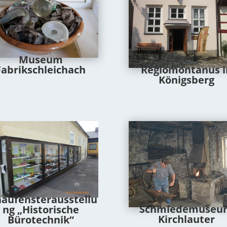
Museum
Regiomontanus i
Fabrikschleichach
Königsberg
haufensterausstellu
Schmiedemuseu
ng „Historische
Kirchlauter
Bürotechnik“