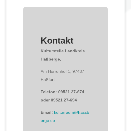
Kontakt
Kulturstelle Landkreis
Haßberge,
Am Herrenhof 1, 97437
Haßfurt
Telefon: 09521 27-674
oder 09521 27-694
Email:
kulturraum@hassb
erge.de