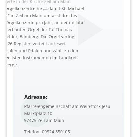
onzerte in der Kirche Zeil am Main
ie Orgelkonzertreihe „…damit St. Michael
lingt“ in Zeil am Main umfasst drei bis
ier Orgelkonzerte pro Jahr, an der im Jahr
009 erbauten Orgel der Fa. Thomas
ichfelder, Bamberg. Die Orgel verfügt
ber 26 Register, verteilt auf zwei
anualen und Pdalen und zählt zu den
ertvollsten Instrumenten im Landkreis
aßberge.
Adresse:
Pfarreiengemeinschaft am Weinstock Jesu
Marktplatz 10
97475 Zeil am Main
Telefon:
09524 850105