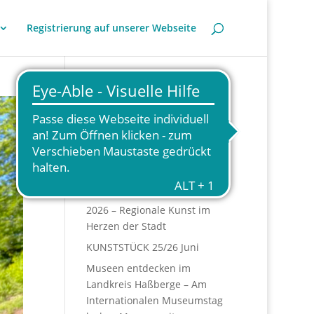
Registrierung auf unserer Webseite
Neueste Beiträge
Kunstpreis 2027
Haßfurter Künstlermarkt
2026 – Regionale Kunst im
Herzen der Stadt
KUNSTSTÜCK 25/26 Juni
Museen entdecken im
Landkreis Haßberge – Am
Internationalen Museumstag