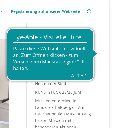
Registrierung auf unserer Webseite
Neueste Beiträge
Haßfurter Künstlermarkt
2026 – Regionale Kunst im
Herzen der Stadt
KUNSTSTÜCK 25/26 Juni
Museen entdecken im
Landkreis Haßberge – Am
Internationalen Museumstag
locken Museen mit
besonderen Aktionen